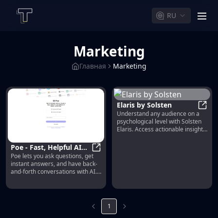
RU
men
Marketing
Главная
Marketing
Elaris by Solsten
Understand any audience on a
Elari
psychological level with Solsten
Elaris. Access actionable insights
to create marketing, products,
and experiences that truly
Poe - Fast, Helpful AI
resonate and drive results.
Poe lets you ask questions, get
Chat
Poe - Fast, Helpful AI Chat
instant answers, and have back-
and-forth conversations with AI.
Gives access to GPT-4, gpt-3.5-
turbo, Claude from Anthropic,
and a variety of other bots.
1