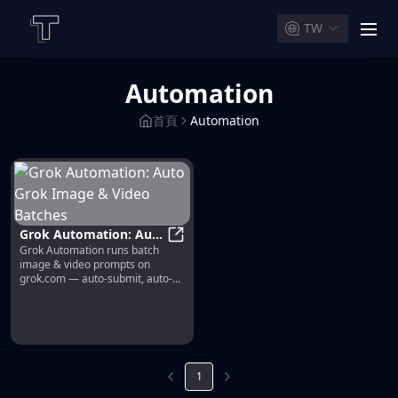
TW
men
Automation
首頁
Automation
Grok Automation: Auto
Grok Automation runs batch
Grok Image & Video
Grok Automation: Auto Grok Imag
image & video prompts on
Batches
grok.com — auto-submit, auto-
download, organize by project.
Free Chrome extension. | Grok
Automation
1