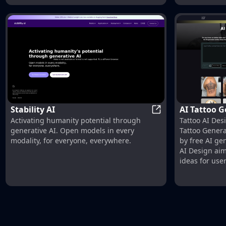
Stability AI
AI Tattoo G
Stability AI
Activating humanity potential through
Tattoo AI Desi
Design
generative AI. Open models in every
Tattoo Genera
modality, for everyone, everywhere.
by free AI ge
AI Design ai
ideas for use
design.