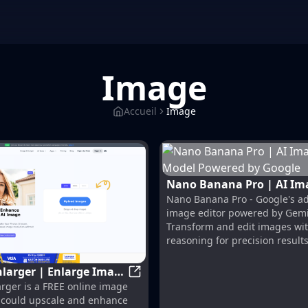
Image
Accueil
Image
Nano Banana Pro | AI Image
Nano Banana Pro - Google's a
Editing Model Powered by
image editor powered by Gemi
Transform and edit images wit
reasoning for precision results
larger | Enlarge Image
ors and Royalty Free Images from 123RF
AI Image Enlarger | Enlarge Image
rger is a FREE online image
ing Quality!
t could upscale and enhance