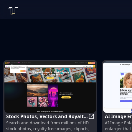
Stock Photos, Vectors and Royalty
AI Image En
Stock Photos, Vect
Search and download from millions of HD
AI Image Enla
Free Images from 123RF
Without Los
stock photos, royalty free images, cliparts,
enlarger tha