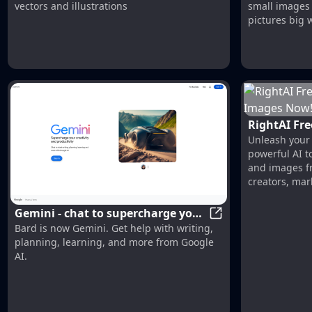
vectors and illustrations
small images 
pictures big w
RightAI Fre
Unleash your c
Images Now
powerful AI t
RightAI
and images fr
creators, mar
Gemini - chat to supercharge your
Gemini - chat to su
Bard is now Gemini. Get help with writing,
ideas
planning, learning, and more from Google
AI.