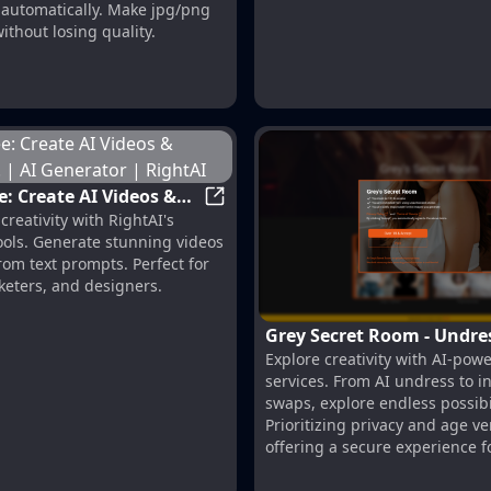
automatically. Make jpg/png
ithout losing quality.
e: Create AI Videos &
RightAI Free: Create AI Videos & I
reativity with RightAI's
! | AI Generator |
ools. Generate stunning videos
om text prompts. Perfect for
keters, and designers.
Grey Secret Room - Undre
percharge your ideas
Explore creativity with AI-po
Nudify
services. From AI undress to i
swaps, explore endless possibil
Prioritizing privacy and age ver
offering a secure experience f
Discover now!