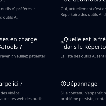
outils AI préférés ici.
Oui, actuellement c'est g
Répertoire des outils AI d
d'outils AI.
rises en charge
Quelle est la fr
AITools ?
dans le Répertoi
'avenir. Veuillez patienter
La liste des outils AI ser
rge ici ?
Dépannage
a des vidéos
Si le contenu n'apparaît p
aux sites web des outils.
problème persiste, cont