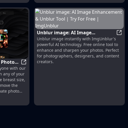
Unblur image: AI Image
Unblu
Unblur image instantly with ImgUnblur's
Enhancement & Unblur Tool | Try
powerful AI technology. Free online tool to
For Free | ImgUnblur
enhance and sharpen your photos. Perfect
for photographers, designers, and content
y Photos
creators.
sign
Undress Photo AI - Nudify Photos for FREE with 
yone with our
e
n any of your
e breast size,
remove the
mate photo