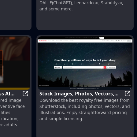
DALLE(ChatGPT), Leonardo.ai, Stability.ai,
and some more.
mages Now! | AI Generator | RightAI
ss AI
Stock Images, Photos, Vectors,
Grey Secret Room - Undress AI Nudify
Stock
wered image
Download the best royalty free images from
Video, and Music | Shutterstock
nventive face
Shutterstock, including photos, vectors, and
ities.
illustrations. Enjoy straightforward pricing
ification,
and simple licensing.
or adults.