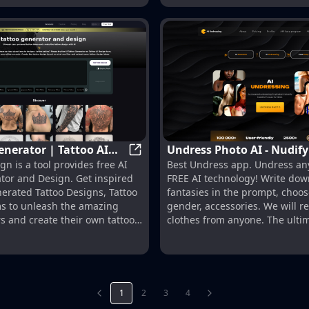
enerator | Tattoo AI
Undress Photo AI - Nudif
AI Tattoo Generator | Tattoo AI De
gn is a tool provides free AI
Best Undress app. Undress an
for FREE with AI Deepnud
tor and Design. Get inspired
FREE AI technology! Write dow
nerated Tattoo Designs, Tattoo
fantasies in the prompt, choos
ms to unleash the amazing
gender, accessories. We will 
rs and create their own tattoo
clothes from anyone. The ulti
nudify, best AI deep nudes
1
2
3
4