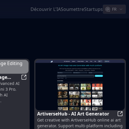
Découvrir L'IA
Soumettre
Startups
FR
Nano Banana Pro | AI Image Editing Model Powe
dvanced AI
 Google
ni 3 Pro.
h AI
.
ArtiverseHub - AI Art Generator
 Without Losing Quality!
Artiv
Get creative with ArtiverseHub online ai art
generator. Support multi-platform including