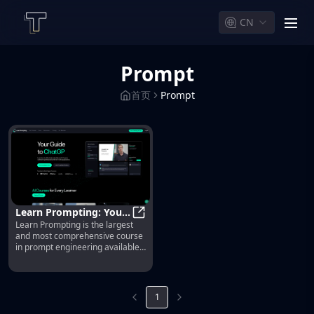
CN
men
Prompt
首页
Prompt
Learn Prompting: Your
Learn Prompting is the largest
Guide to
Learn Prompting: Your Guide to C
and most comprehensive course
Communicating with AI
in prompt engineering available
on the internet, with over 60
content modules, translated into
9 languages, and a thriving
community.
1