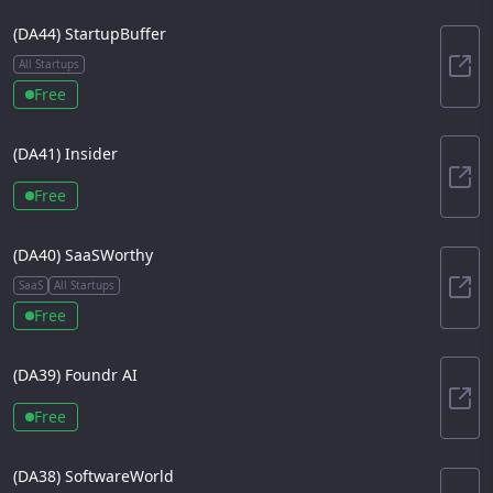
(DA
44
)
StartupBuffer
All Startups
Sta
Free
(DA
41
)
Insider
Insi
Free
(DA
40
)
SaaSWorthy
SaaS
All Startups
Saa
Free
(DA
39
)
Foundr AI
Fou
Free
(DA
38
)
SoftwareWorld