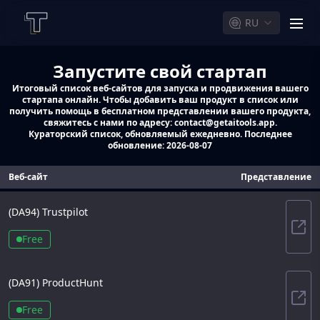
RU
men
Запустите свой стартап
Итоговый список веб-сайтов для запуска и продвижения вашего
стартапа онлайн. Чтобы добавить ваш продукт в список или
получить помощь в бесплатном представлении вашего продукта,
свяжитесь с нами по адресу: contact@getaitools.app.
Кураторский список, обновляемый ежедневно. Последнее
обновление:
2026-08-07
Веб-сайт
Представление
(DA
94
)
Trustpilot
Trus
Free
(DA
91
)
ProductHunt
Pro
Free