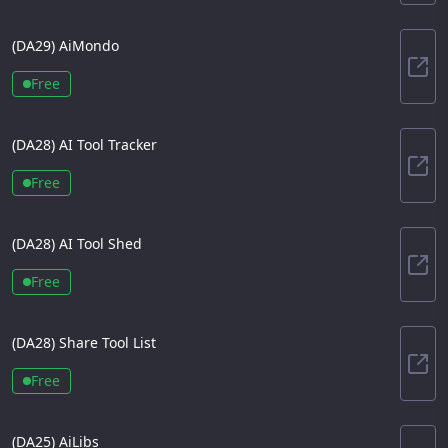
(DA
29
)
AiMondo
AiM
Free
(DA
28
)
AI Tool Tracker
AI T
Free
(DA
28
)
AI Tool Shed
AI T
Free
(DA
28
)
Share Tool List
Shar
Free
(DA
25
)
AiLibs