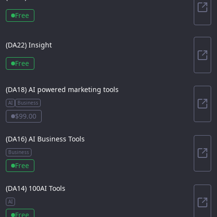
AiLi
Free
(DA
22
)
Insight
Insi
Free
(DA
18
)
AI powered marketing tools
AI
Business
AI 
$99.00
(DA
16
)
AI Business Tools
Business
AI B
Free
(DA
14
)
100AI Tools
AI
100A
Free