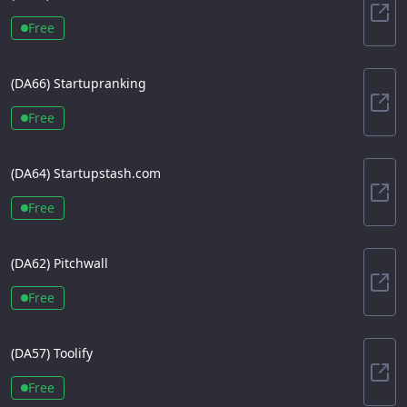
Saa
Free
(DA
66
)
Startupranking
Sta
Free
(DA
64
)
Startupstash.com
Sta
Free
(DA
62
)
Pitchwall
Pitc
Free
(DA
57
)
Toolify
Tool
Free