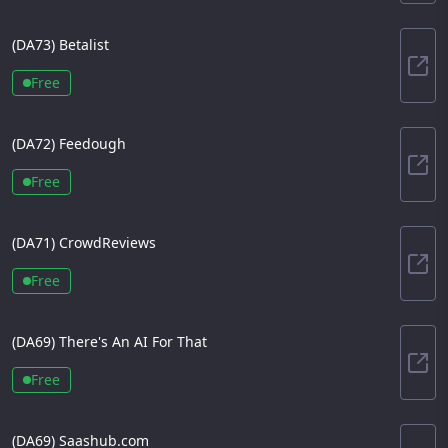
(DA
73
)
Betalist
Beta
Free
(DA
72
)
Feedough
Fee
Free
(DA
71
)
CrowdReviews
Cro
Free
(DA
69
)
There's An AI For That
Ther
Free
(DA
69
)
Saashub.com