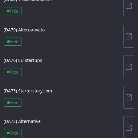
Tru
Free
(DA
79
)
Alternativeto
Alte
Free
(DA
76
)
EU startups
EU 
Free
(DA
75
)
Starterstory.com
Sta
Free
(DA
73
)
Alternative
Alte
Free