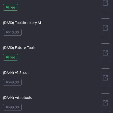
Bet
Free
(DA
50
)
Tooldirectory.AI
Tool
$10.00
(DA
50
)
Future Tools
Futu
Free
(DA
44
)
AI Scout
AI S
$49.00
(DA
44
)
Aitoptools
Aito
$99.00