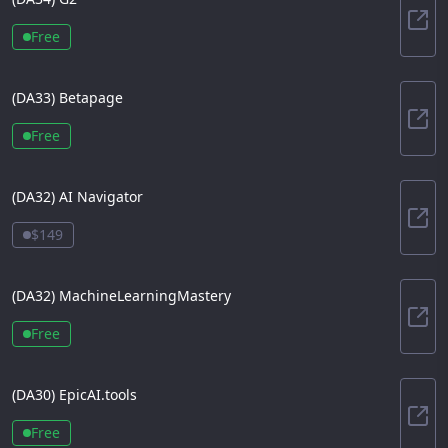
G2
Free
(DA
33
)
Betapage
Bet
Free
(DA
32
)
AI Navigator
AI N
$149
(DA
32
)
MachineLearningMastery
Mac
Free
(DA
30
)
EpicAI.tools
Epic
Free