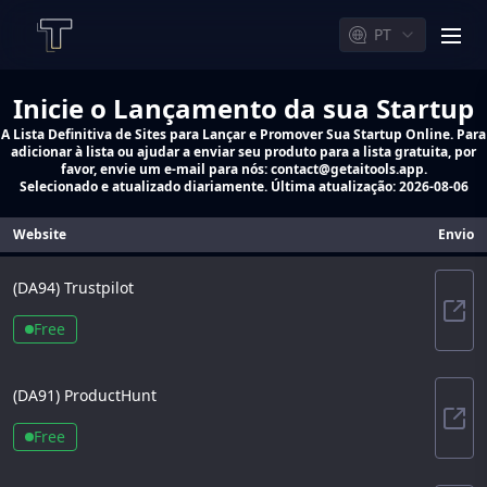
PT
men
Inicie o Lançamento da sua Startup
A Lista Definitiva de Sites para Lançar e Promover Sua Startup Online. Para
adicionar à lista ou ajudar a enviar seu produto para a lista gratuita, por
favor, envie um e-mail para nós: contact@getaitools.app.
Selecionado e atualizado diariamente. Última atualização:
2026-08-06
Website
Envio
(DA
94
)
Trustpilot
Trus
Free
(DA
91
)
ProductHunt
Pro
Free