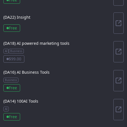
(DA
22
)
Insight
Insi
Free
(DA
18
)
AI powered marketing tools
AI
Business
AI 
$99.00
(DA
16
)
AI Business Tools
Business
AI B
Free
(DA
14
)
100AI Tools
AI
100A
Free