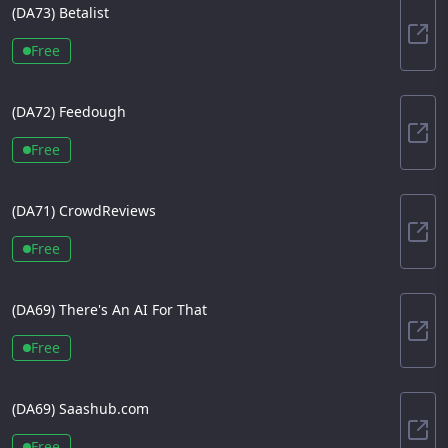
(DA
73
)
Betalist
Beta
Free
(DA
72
)
Feedough
Fee
Free
(DA
71
)
CrowdReviews
Cro
Free
(DA
69
)
There's An AI For That
Ther
Free
(DA
69
)
Saashub.com
Saa
Free