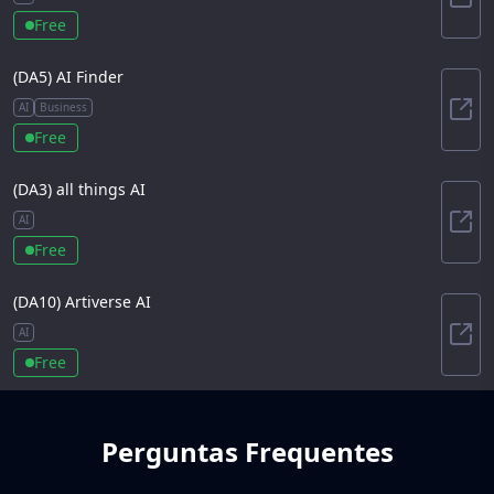
AIto
Free
(DA
5
)
AI Finder
AI
Business
AI F
Free
(DA
3
)
all things AI
AI
all 
Free
(DA
10
)
Artiverse AI
AI
Arti
Free
Perguntas Frequentes