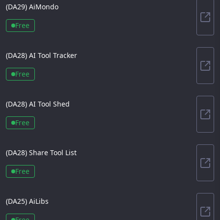
(DA
29
)
AiMondo
AiM
Free
(DA
28
)
AI Tool Tracker
AI T
Free
(DA
28
)
AI Tool Shed
AI T
Free
(DA
28
)
Share Tool List
Shar
Free
(DA
25
)
AiLibs
AiLi
Free